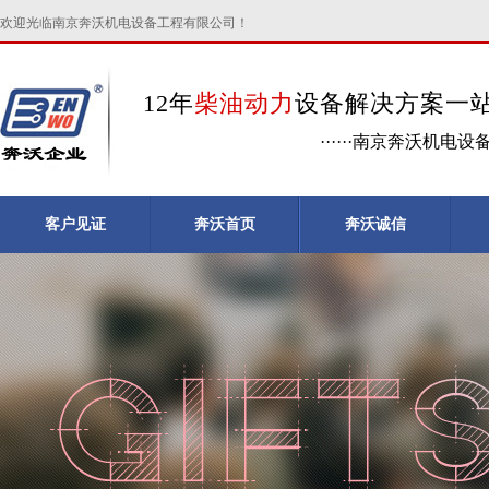
欢迎光临南京奔沃机电设备工程有限公司！
12年
柴油动力
设备解决方案一
······南京奔沃机电
客户见证
奔沃首页
奔沃诚信