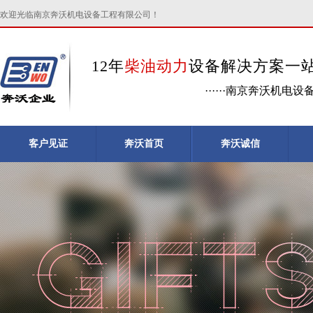
欢迎光临南京奔沃机电设备工程有限公司！
12年
柴油动力
设备解决方案一
······南京奔沃机电
客户见证
奔沃首页
奔沃诚信